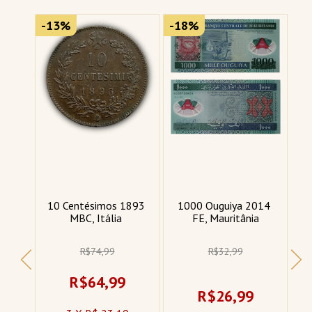
-13%
-18%
-
866 
10 Centésimos 1893 
1000 Ouguiya 2014 
MBC, Itália 
FE, Mauritânia
R$74,99
R$32,99
R$64,99
R$26,99