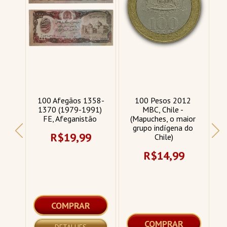
C, 
100 Afegãos 1358-
100 Pesos 2012 
1
FAO
1370 (1979-1991) 
MBC, Chile - 
FE, Afeganistão 
(Mapuches, o maior 
grupo indígena do 
R$19,99
Chile)
R$14,99
COMPRAR
COMPRAR
DETALHES