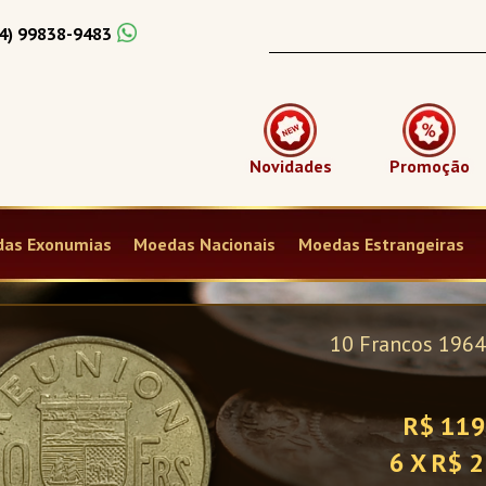
4) 99838-9483
Novidades
Promoção
as Exonumias
Moedas Nacionais
Moedas Estrangeiras
10 Moedas FC Turq
do Sistema
R$ 169
10 X R$ 