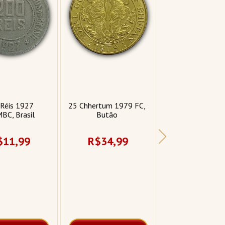
Réis 1927 
25 Chhertum 1979 FC, 
50 Centavos 1
BC, Brasil 
Butão 
MBC, Portuga
$11,99
R$34,99
R$14,9