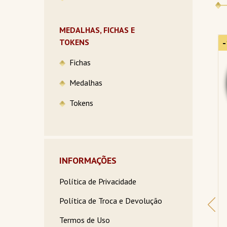
MEDALHAS, FICHAS E
-13%
TOKENS
-18%
Fichas
Medalhas
Tokens
INFORMAÇÕES
 
10 Centésimos 1893 
1000 Ouguiya 2014 
Política de Privacidade
MBC, Itália 
FE, Mauritânia
Política de Troca e Devolução
R$74,99
R$32,99
Termos de Uso