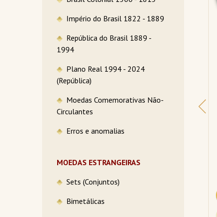
Império do Brasil 1822 - 1889
República do Brasil 1889 -
1994
Plano Real 1994 - 2024
 - 
100 Escudos 1995 
1000 Marcos 1910 
(República)
 
Soberba Portugal 
MBC, Alemanha (1871-
Bimetálica - FAO
1948) 
Moedas Comemorativas Não-
R$48,99
R$44,99
Circulantes
Erros e anomalias
2 X R$ 25,78
2 X R$ 23,68
MOEDAS ESTRANGEIRAS
Sets (Conjuntos)
COMPRAR
COMPRAR
Bimetálicas
DETALHES
DETALHES