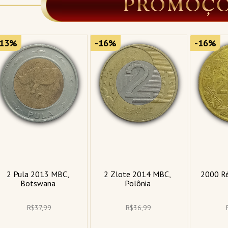
-13%
-16%
-16%
2 Pula 2013 MBC, 
2 Zlote 2014 MBC, 
2000 Ré
Botswana 
Polônia 
R$37,99
R$36,99