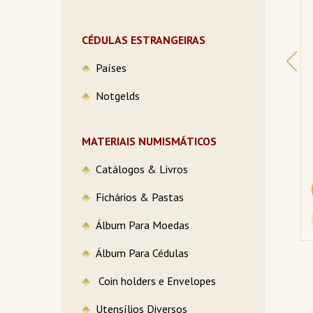
 
4 Escalin 2013 FC, Ilha 
5 Reis 1867 MBC, 
Tortuga
Portugal
CÉDULAS ESTRANGEIRAS
R$69,99
R$109,99
Países
Notgelds
3 X R$ 24,98
6 X R$ 20,63
MATERIAIS NUMISMÁTICOS
Catálogos & Livros
COMPRAR
COMPRAR
Fichários & Pastas
DETALHES
DETALHES
Álbum Para Moedas
Álbum Para Cédulas
Coin holders e Envelopes
Utensílios Diversos