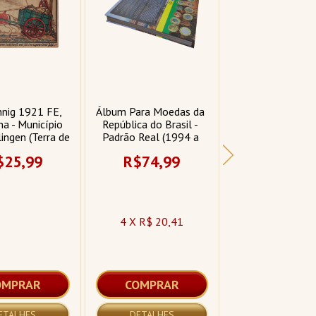
nig 1921 FE, 
Álbum Para Moedas da 
Álbum Semi-Novo
a - Município 
República do Brasil - 
Moedas 
ingen (Terra de 
Padrão Real (1994 a 
Comemorativas
nschweiger)
2025)
Portugal (Apres
$25,99
R$74,99
R$29,9
Detalhes)
4 X R$ 20,41
OMPRAR
COMPRAR
COMPRA
ETALHES
DETALHES
DETALHES