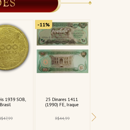
-11%
-12%
is 1939 SOB, 
25 Dinares 1411 
Encarte Real Wo
Brasil 
(1990) FE, Iraque 
Money com 30 M
FC de 30 País
diferentes
R$47,99
R$44,99
R$399,99