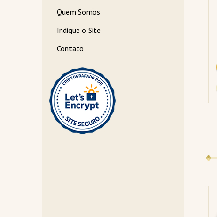
R$64,99
Quem Somos
R$26,99
Indique o Site
3 X R$ 23,19
Contato
COMPRAR
COMPRAR
DETALHES
DETALHES