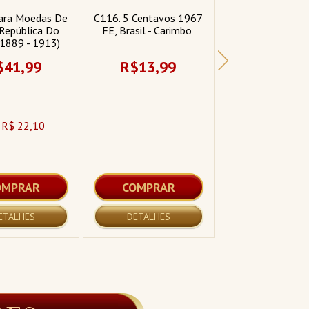
ara Moedas De 
C116. 5 Centavos 1967 
Coleção Complet
 República Do 
FE, Brasil - Carimbo 
Moedas MBC 
(1889 - 1913)
Comemorativas 
Jogos Olímpico
$41,99
R$13,99
R$349,9
Paralímpicos Rio
- Acompanha Ál
Carteira.
 R$ 22,10
12 X R$ 36,
OMPRAR
COMPRAR
COMPRA
ETALHES
DETALHES
DETALHES