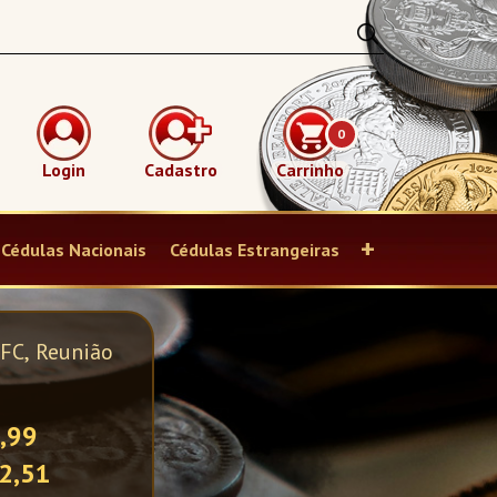
0
Login
Cadastro
Carrinho
+
Cédulas Nacionais
Cédulas Estrangeiras
uia - Planetas
 Solar
,99
20,43