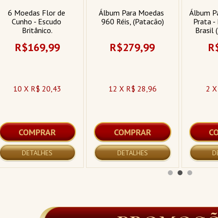
6 Moedas Flor de 
Álbum Para Moedas 
Álbum P
Cunho - Escudo 
960 Réis, (Patacão)
Prata -
Britânico.
Brasil 
R$169,99
R$279,99
R
10 X R$ 20,43
12 X R$ 28,96
2 X
COMPRAR
COMPRAR
C
DETALHES
DETALHES
D