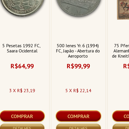
5 Pesetas 1992 FC, 
500 Ienes Yr. 6 (1994) 
75 Pfen
Saara Ocidental
FC, Japão - Abertura do 
Alemanh
Aeroporto 
de Kneitl
Internacional de Kansai
Brau
R$64,99
R$99,99
R
3 X R$ 23,19
5 X R$ 22,14
COMPRAR
COMPRAR
C
DETALHES
DETALHES
D